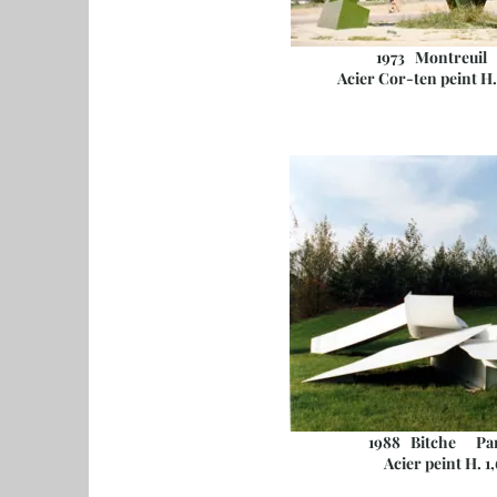
1973 Montreuil
Acier Cor-ten peint H. 3,
1988 Bitche Par
Acier peint H. 1,60