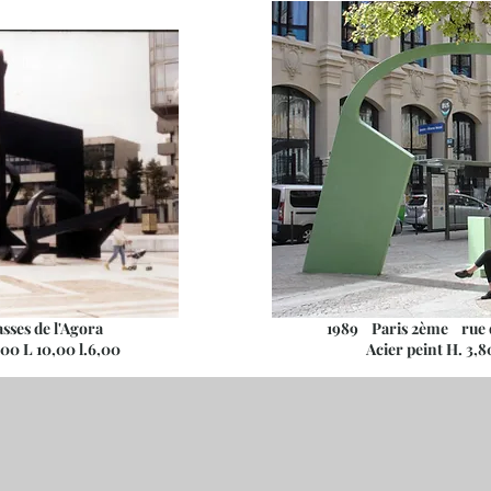
ses de l'Agora
1989 Paris 2ème rue d
 L 10,00 l.6,00
Acier peint H. 3,80 L