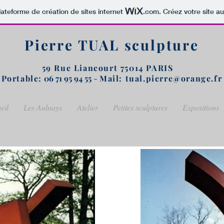
lateforme de création de sites internet
.com
. Créez votre site au
Pierre TUAL sculpture
59 Rue Liancourt 75014 PARIS
Portable:
06 71 95 94 55
-
Mail: tual.pierre
@orange.fr
eil
Les Aulnays
Atelier
Petites sculptures
Expositions