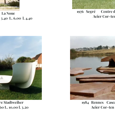
1976 Segré Centre d'
 La Noue
Acier Cor-ten H.
40 L. 6,00 l. 4,40
c Stadtweiher
1984 Rennes Casca
 L. 10,00 l. 3,20
Acier Cor-ten H. 1